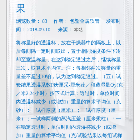
果
浏览数量：
83
作者： 包塑金属软管 发布时
间： 2018-09-10 来源：
本站
将称量好的透湿杯，放在干燥器中的隔板上，以
后每间隔一定时间取出，置于相同湿度条件下冷
却至室温称量，在达到稳定透过之后，继续称量
三次，取算术平均值。注：每相邻两次称量的重
量差不超过10铂，认为达到稳定透过。（五）试
验结果透湿系数P庆匣采-厘米薤／和透湿量Qy(克
／米2.24小时）按下式计算：透过时，单位时间
内透湿杯减少（或增加）重量的算术平均值（克
砂）：一试样厚度（厘米）；一试样厚度（厘
米）；一试样两侧的蒸汽压差（厘米汞柱）：一
在稳定透过时，单位时间内透湿杯减少（或增
加）重量的算术平均值（克/试验结果以每组试样