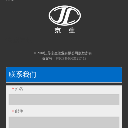
快速导航
© 2018江苏京生管业有限公司版权所有
备案号：
苏ICP备09031217-13
金属牙圈 铁套 包塑金属软管护口
JSF-DPN内丝接头 内牙式接头 包塑金属软管内螺纹管接头
联系我们
姓名
*
邮件
*