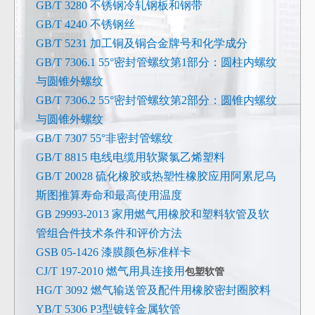
GB/T 3280 不锈钢冷轧钢板和钢带
GB/T 4240 不锈钢丝
GB/T 5231 加工铜及铜合金牌号和化学成分
GB/T 7306.1 55°密封管螺纹第1部分：圆柱内螺纹
与圆锥外螺纹
GB/T 7306.2 55°密封管螺纹第2部分：圆锥内螺纹
与圆锥外螺纹
GB/T 7307 55°非密封管螺纹
GB/T 8815 电线电缆用软聚氯乙烯塑料
GB/T 20028 硫化橡胶或热塑性橡胶应用阿累尼乌
斯图推算寿命和最高使用温度
GB 29993-2013 家用燃气用橡胶和塑料软管及软
管组合件技术条件和评价方法
GSB 05-1426 漆膜颜色标准样卡
CJ/T 197-2010 燃气用具连接用
包塑软管
HG/T 3092 燃气输送管及配件用橡胶密封圈胶料
YB/T 5306 P3型镀锌金属软管