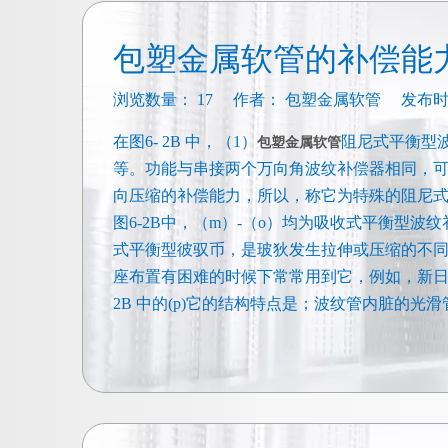
包塑金属软管的补偿能
浏览数量：
17
作者： 包塑金属软管 发布时间： 
在图6- 2B 中，（1）
阻尼式平衡型
包
塑金属软管
等。功能与串接两个万向角波纹补偿器相同，
向压缩的补偿能力，所以，称它为特殊的阻尼
图6-2B中，（m）-（o）均为吸收式平衡型波
式平衡型彼驭币，是玻狄发生拉伸或压缩的不
座布置有困难的时候下常常用到它，例如，新日铁
2B 中的(p)它的结构特点是；波纹管内脏的光