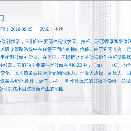
力
2018-09-05 来源：
本站
波纹补偿器，它们的主要部件是波纹管、拉杆、球形螺母和限位
可以吸收管路系统中在任意平面内的横向位移。由于它还具有一
式平衡型波纹补偿器。在美国，习惯把这类补偿器称作拉杆型膨
纹补偿器，它们的主要部件是波纹在图6-2B中，（m）一（O）均
同变化，以平衡备波纹管所受到的压力。一股大通径、高压力、
某高炉外.此外，还有，--种，叫作外压式的波纹补偿器，参见图
滑管可以减小因波纹而产生的流阻