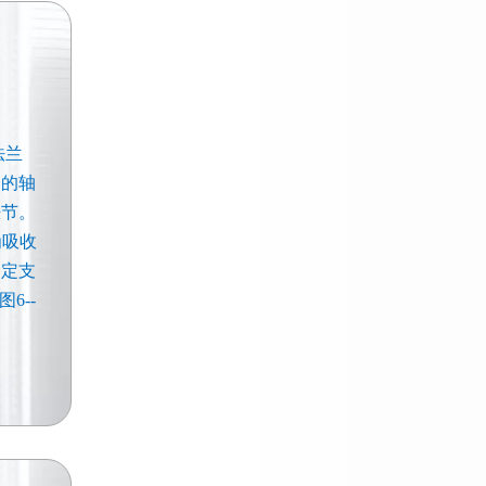
法兰
定的轴
胀节。
为吸收
固定支
6--