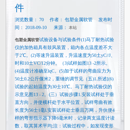
件
浏览数量：
70
作者： 包塑金属软管 发布时
间： 2018-09-10 来源：
本站
试验设备与试验条件(1)马丁耐热试验
包塑金属软管
仪的加热箱具有鼓风装置，箱内各点温度差不大
于2℃。(2)等速升温装置，升温速度为50土yC//J、
时和10土VC/12分钟。（3)试样如图13 -2所示。
(4)温度计准确至lqC。(5)加于试样的弯曲应力为
50土0.2公斤偃米2，重锤的调节见（五)1.所述[(6)
试验的起始温度为30士10℃。马丁耐热试验仪的
示意见图13 - 2。(三）试验步骤1.安装试样处于垂
直方向，并使横杆处于水平位置，试样弯曲有效
长度为56士1毫l.安装试样处士垂且万网，升伙便4
样的弯形指示器下降6毫米时，记录两支温度计读
数，取其算术平均;注：试验过程中，如发现变形