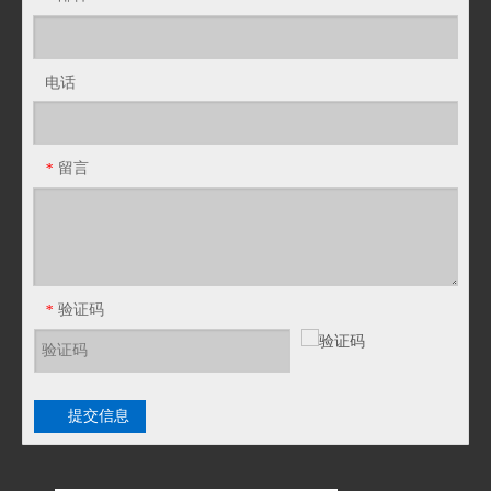
电话
镀锌钢带 热镀锌钢带 电缆钢带 电缆带钢 铠装电缆带钢
包塑金属软管厂家
留言
*
验证码
*
提交信息