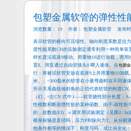
包塑金属软管的弹性性
浏览数量：
19
作者： 包塑金属软管 发布时间： 
表示软管的横向可压缩性。轴向刚度系数是拉力T
度性能系数CH的实验测定通常利用一种简单装置（
样长度沿底座9移动。用重物10进行加载，而用
置ll。用泵通过自由管接头8 唧入液体。在
包塑金
行：将被试软管安放在底座9上并用重物10加载。
米、」=300毫米的软管在小量弯曲时在不同液
所示关系曲线倾斜角的正切代表软管的刚度CN
（幻，=左CN 式中 l——软管挠性部分长度
性模数和断面惯性矩的某种函数。由于-歧性矩
的，故数值(EI)，o 通常用试验测定（见图2- 
横座标轴是直径呜，压力P和纵向力T。从分析测
他条件相等的情况下，刚度与呜，成比例变化；