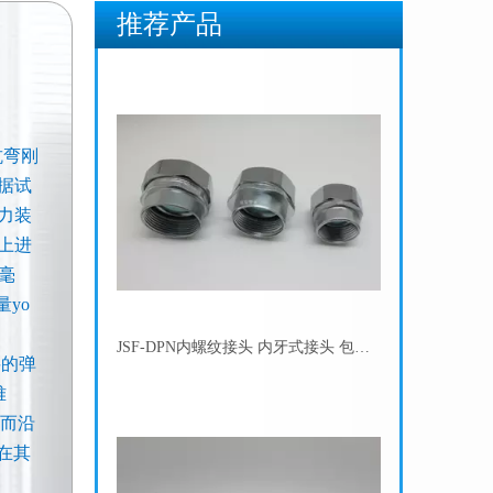
推荐产品
JSF-DPN内螺纹接头 内牙式接头 包塑金属软管内丝管接头
抗弯刚
根据试
力装
置上进
4毫
yo
JSF-DGJ卡簧式管接头 自固式管接头 金属软管接头
料的弹
难
，而沿
在其