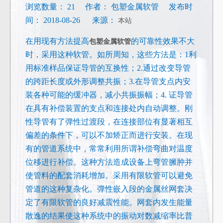
浏览数量：
21
作者： 包塑金属软管 发布时
间： 2018-08-26 来源：
本站
在用现有方法提高
的可靠性效果不大
包塑金属软管
时，采用这种软管。如所周知，这些方法是：1利
用标准样品保证导管的互换性；2.通过改变导管
的跨距长度或外形调整共振；3.在导管支点内安
装各种可能的缓冲器，减小共振振幅；4. 证导管
在具有补偿装置的支点和连接处内自动调整。刚
性导管有了弹性过渡段，在连接部位有显著相互
偏差的条件下，可以不加矫正而进行安装。在现
有的管道系统中，常常利用所谓补偿弯曲对温度
位移进行补偿。这种方法造成设备上弯管臃肿并
使管料的配套消耗增加。采用有限软管可以避免
管道的这种复杂化。弹性嵌入段的金属丝网套决
定了有限软管的良好减震性能。网套内发生能量
散逸的结果使这种系统中的振动对数减缩率比普