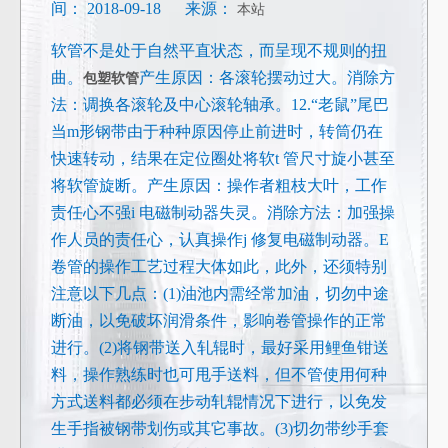
间： 2018-09-18 来源：
本站
软管不是处于自然平直状态，而呈现不规则的扭
曲。
产生原因：各滚轮摆动过大。消除方
包塑软管
法：调换各滚轮及中心滚轮轴承。12.“老鼠”尾巴
当m形钢带由于种种原因停止前进时，转筒仍在
快速转动，结果在定位圈处将软t 管尺寸旋小甚至
将软管旋断。产生原因：操作者粗枝大叶，工作
责任心不强i 电磁制动器失灵。消除方法：加强操
作人员的责任心，认真操作j 修复电磁制动器。E
卷管的操作工艺过程大体如此，此外，还须特别
注意以下几点：(1)油池内需经常加油，切勿中途
断油，以免破坏润滑条件，影响卷管操作的正常
进行。(2)将钢带送入轧辊时，最好采用鲤鱼钳送
料，操作熟练时也可甩手送料，但不管使用何种
方式送料都必须在步动轧辊情况下进行，以免发
生手指被钢带划伤或其它事故。(3)切勿带纱手套