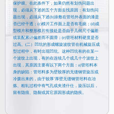
保护膜。在此条件下，如果仍然有划伤问题出
现，必须从下述的五个方面去找原因：有划伤问
题出现，必须从下述(b)涂敷在管坯外表面的漆是
否已经干透；(c)模片工作面上是否有毛疵；(d)成
型模片和整形模片衔接处是否由于几何尺寸偏差
或装配累计偏差而不圆滑；(e)管坯材料硬度是否
过高。(二）凹坑的形成螺旋波纹管在机械旋压成
型过程中，有时出现凹坑。这种凹坑有的在某一
个波纹上出现，有的在连续几个或几十个波纹上
出现，其原因主要有以下两个方面：a)管坯料本
身的缺陷：管坯料多为壁较厚的无缝钢管旋压或
冷拨出来的，由于较厚’厚壁无缝钢管坯料在冶
炼、粗轧过程中有气孔或夹渣什仕，旋压以后，
留有隐痕、隐裂或其它原因形成的隐疾。