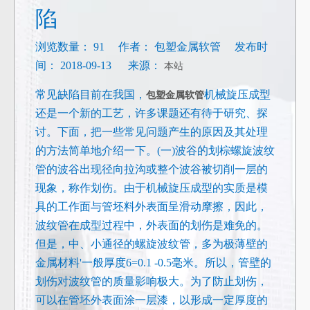
陷
浏览数量：
91
作者： 包塑金属软管 发布时
间： 2018-09-13 来源：
本站
常见缺陷目前在我国，
机械旋压成型
包塑金属软管
还是一个新的工艺，许多课题还有待于研究、探
讨。下面，把一些常见问题产生的原因及其处理
的方法简单地介绍一下。(一)波谷的划棕螺旋波纹
管的波谷出现径向拉沟或整个波谷被切削一层的
现象，称作划伤。由于机械旋压成型的实质是模
具的工作面与管坯料外表面呈滑动摩擦，因此，
波纹管在成型过程中，外表面的划伤是难免的。
但是，中、小通径的螺旋波纹管，多为极薄壁的
金属材料'一般厚度6=0.1 -0.5毫米。所以，管壁的
划伤对波纹管的质量影响极大。为了防止划伤，
可以在管坯外表面涂一层漆，以形成一定厚度的