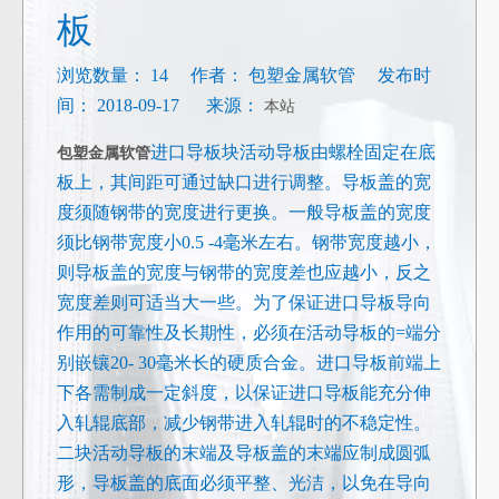
板
浏览数量：
14
作者： 包塑金属软管 发布时
间： 2018-09-17 来源：
本站
进口导板块活动导板由螺栓固定在底
包塑金属软管
板上，其间距可通过缺口进行调整。导板盖的宽
度须随钢带的宽度进行更换。一般导板盖的宽度
须比钢带宽度小0.5 -4毫米左右。钢带宽度越小，
则导板盖的宽度与钢带的宽度差也应越小，反之
宽度差则可适当大一些。为了保证进口导板导向
作用的可靠性及长期性，必须在活动导板的=端分
别嵌镶20- 30毫米长的硬质合金。进口导板前端上
下各需制成一定斜度，以保证进口导板能充分伸
入轧辊底部，减少钢带进入轧辊时的不稳定性。
二块活动导板的末端及导板盖的末端应制成圆弧
形，导板盖的底面必须平整、光洁，以免在导向