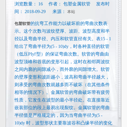
浏览数量：
16
作者： 包塑金属软管 发布时
间： 2018-09-29 来源：
本站
的抗弯工作能力以破坏前的弯曲次数表
包塑软管
示。这个次数与波纹壁厚、波距、波型高度和半
径以及弯曲半径、内压和软管直径有关。表15 - 1
给出了弯曲半径为(5 - 10)dy，时各种直径的软管
（低压PIyl'型）的保证弯曲次数。软管的弯曲由
波型顶峰和谷底的变形引起，这时在相邻两波纹
之间内廓的间隙减小，而外廓的间隙增大。软管
的壁厚变形和波距越小，波高和弯曲半径越大，
则承受的弯曲次数就越多而不破坏（在其他条件
相等的情况下）。金属软管的弯曲破坏带有疲劳
性质，它发生在波型的最小半径处。在直接靠近
嵌装部位的段上最易出现裂纹。金属软管的弯曲
半径值是严格规定的，因为当弯曲半径为(5 -
10)dy 时，波型形状主要靠波谷和凸缘半径的变化