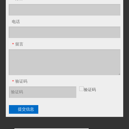
电话
DNG防隔爆型普利卡电线保护套管
LAV-3防水型铝制普利卡套管
留言
*
验证码
*
提交信息
ENG防爆挠性管 增安型防爆普利卡电线套管
不锈钢型普利卡管LN-4B