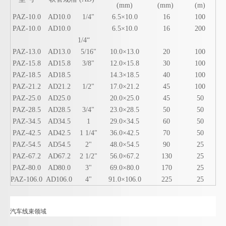
(mm)
(mm)
(m)
PAZ-10.0
AD10.0
1/4"
6.5×10.0
16
100
PAZ-10.0
AD10.0
6.5×10.0
16
200
1/4“
PAZ-13.0
AD13.0
5/16"
10.0×13.0
20
100
PAZ-15.8
AD15.8
3/8"
12.0×15.8
30
100
PAZ-18.5
AD18.5
14.3×18.5
40
100
PAZ-21.2
AD21.2
1/2"
17.0×21.2
45
100
PAZ-25.0
AD25.0
20.0×25.0
45
50
PAZ-28.5
AD28.5
3/4"
23.0×28.5
50
50
PAZ-34.5
AD34.5
1
29.0×34.5
60
50
PAZ-42.5
AD42.5
1 1/4"
36.0×42.5
70
50
PAZ-54.5
AD54.5
2"
48.0×54.5
90
25
PAZ-67.2
AD67.2
2 1/2"
56.0×67.2
130
25
PAZ-80.0
AD80.0
3"
69.0×80.0
170
25
PAZ-106.0
AD106.0
4"
91.0×106.0
225
25
汽车线束领域