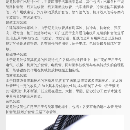
尼龙软管在汽配行业中，主要应用于汽车线束总成，其中包括：汽车各种空调
管路护套管、线束波纹管、线束阻燃波纹管、汽车通风管、冷藏运输车辆滴水
管、汽车用线束管、汽车制动系统护套管、轿车油气管、机床线束管等各类汽
车波纹管、空调滴水管。
建筑工程领域
在建筑和装饰领域中，由于尼龙波纹管具有耐腐蚀、抗冲击、抗老化、强度
高、易弯曲、施工便捷等特点：可广泛用于室外通信电缆和光缆的护套管道系
统,包括局间中继管道、电线管、馈线管道、配线管道和专用网管道以及特殊
规定的长途通信管道。具有很强的使用型，适合电缆、电线等诸多线缆的穿
放
。
机械电子领域
由于尼龙波纹管其优异的性能特点,在各机械制造行业中，被广泛的应用于各
电气、机械、机床的护套管、电线管。同时塑料波纹管与各类转接头的合理搭
配，能够很好的作用在机械总成和机械互相衔接。
农林灌溉领域
由于目前农业灌溉技术的不断发展,拥有了滴灌,渗灌等诸多灌溉技术。尼龙波
纹管经过一定的改良,在加上其本身优异的性能,成功研制了农业中用于灌溉
的"灌溉管",其不断被广泛应用在温室、大棚、果园、防沙治沙工程节水灌溉
中具有良好的应用价值。
家电领域
尼龙波纹管也广泛应用于各类家用电器中。包括：各类家电的进出水管,绝缘
护套管,阻燃护套管,卫浴下水管等。