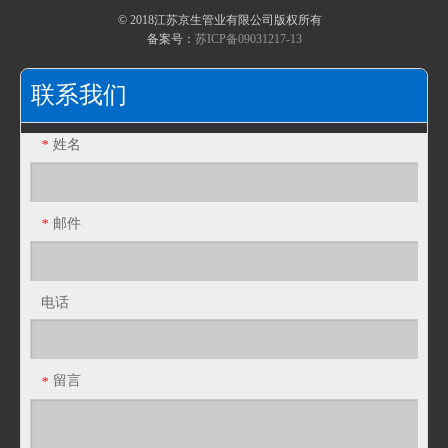
© 2018江苏京生管业有限公司版权所有
不锈钢包塑金属软管淬火硬化
备案号：
苏ICP备09031217-13
复合包塑金属软管材料的二次加工
联系我们
JF34T塑料PA波纹管PE软管浪管穿线管T型橡胶三通接头
JF28T塑料PA波纹管PE软管浪管穿线管T型橡胶三通接头
姓名
*
邮件
*
电话
留言
*
JF25T塑料PA波纹管PE软管浪管穿线管T型橡胶三通接头
JF21T塑料PA波纹管PE软管浪管穿线管T型橡胶三通接头