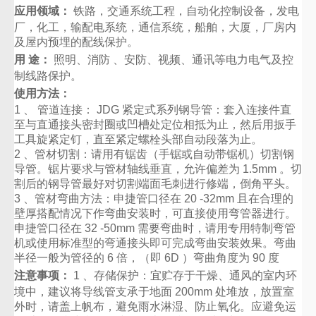
应用领域：
铁路，交通系统工程，自动化控制设备，发电
厂，化工，输配电系统，通信系统，船舶，大厦，厂房内
及屋内预埋的配线保护。
用 途：
照明、消防 、安防、视频、通讯等电力电气及控
制线路保护。
使用方法：
1 、 管道连接： JDG 紧定式系列钢导管：套入连接件直
至与直通接头密封圈或凹槽处定位相抵为止，然后用扳手
工具旋紧定钉，直至紧定螺栓头部自动段落为止。
2 、管材切割：请用有锯齿（手锯或自动带锯机）切割钢
导管。锯片要求与管材轴线垂直，允许偏差为 1.5mm 。切
割后的钢导管最好对切割端面毛刺进行修端，倒角平头。
3 、管材弯曲方法：申捷管口径在 20 -32mm 且在合理的
壁厚搭配情况下作弯曲安装时，可直接使用弯管器进行。
申捷管口径在 32 -50mm 需要弯曲时，请用专用特制弯管
机或使用标准型的弯通接头即可完成弯曲安装效果。弯曲
半径一般为管径的 6 倍，（即 6D ）弯曲角度为 90 度
注意事项：
1 、存储保护：宜贮存于干燥、通风的室内环
境中，建议将导线管支承于地面 200mm 处堆放，放置室
外时，请盖上帆布，避免雨水淋湿、防止氧化。应避免运