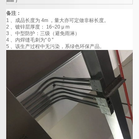
mm ）
备注：
1 、成品长度为 4m ，量大亦可定做非标长度。
2 、镀锌层厚度： 16~20 μ m
3 、中型防护：三级（避免雨淋）
4 、内焊缝毛刺为“ 0 ”
5 、该生产过程中无污染，系绿色环保产品。