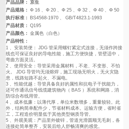
产品品牌： 京生
产品规格：
Φ 16 、Φ 20 、Φ 25 、Φ 32 、Φ 40 、Φ 50
执行标准：
BS4568-1970 、 GB/T4823.1-1993
产品材质：
Q195
产品颜色：
金属色（白色）
产品特性：
1 、安装简便： JDG 管采用螺钉紧定式连接，无须作跨接
线也可保证良好的导电性能，施工方便快捷，管壁适中，
弯曲方面灵活。
2 、使用安全：导管采用金属材料，不老、不变形、不怕
火。 JDG 导管均无须熔焊，施工现场无明火，无火灾隐
患，线路短路不起火、不漏电。
3 、性能优越：导管具备良好的属性和抗电子干扰能力，
还可作通讯信号线缆建筑物内（ BAS ）系统和网路，消
防综合布线用管。
4 、成本低廉：以薄代厚，单位米数增多，重量较轻。此
外，结构简单配件少，节省材料成本。运输方便，省时省
工，工程造价明显低于其他类型钢质导管。
5 、外观美观：产品里外镀锌，管道光滑圆顺无毛刺，各
连接处简单整齐，安装后给人舒畅清爽的感觉。