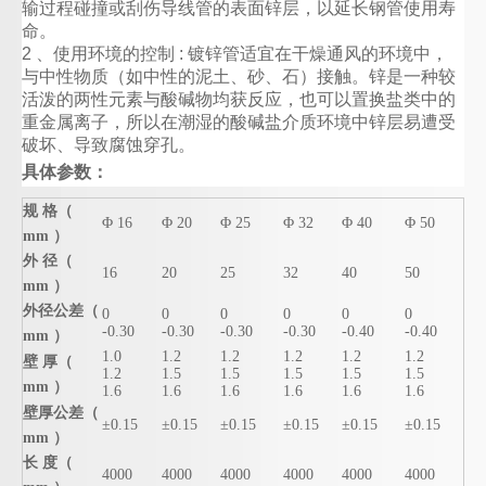
输过程碰撞或刮伤导线管的表面锌层，以延长钢管使用寿
命。
2 、使用环境的控制 : 镀锌管适宜在干燥通风的环境中，
与中性物质（如中性的泥土、砂、石）接触。锌是一种较
活泼的两性元素与酸碱物均获反应，也可以置换盐类中的
重金属离子，所以在潮湿的酸碱盐介质环境中锌层易遭受
破坏、导致腐蚀穿孔。
具体参数：
规 格（
Φ 16
Φ 20
Φ 25
Φ 32
Φ 40
Φ 50
mm ）
外 径（
16
20
25
32
40
50
mm ）
外径公差（
0
0
0
0
0
0
-0.30
-0.30
-0.30
-0.30
-0.40
-0.40
mm ）
1.0
1.2
1.2
1.2
1.2
1.2
壁 厚（
1.2
1.5
1.5
1.5
1.5
1.5
mm ）
1.6
1.6
1.6
1.6
1.6
1.6
壁厚公差（
±0.15
±0.15
±0.15
±0.15
±0.15
±0.15
mm ）
长 度（
4000
4000
4000
4000
4000
4000