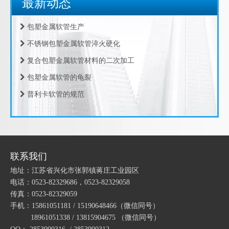
最新动态
包塑金属软管的制造工艺
包塑金属软管生产
不锈钢包塑金属软管淬火硬化
复合包塑金属软管材料的二次加工
包塑金属软管的龟裂
普利卡软管的规范
KBG电线管90度弯头 JDG穿线管弯头 四倍月弯
EMT锌合金盒接头
包塑软管的规范
包塑软管的设计推荐
包塑金属软管的频率特性
包塑金属软管的运动方程
联系我们
包塑金属软管的周期性
地址：江苏省兴化市张郭镇蒋庄工业园区
电话：0523-82329686，0523-82329058
包塑金属软管的振动机理
传真：0523-82329059
包塑金属软管的轴向力
手机：15861051181 / 15190648466
（微信同号）
18961051338 / 13815904675
（微信同号）
包塑金属软管的振动源