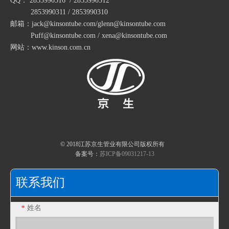
QQ： 2853990316 / 2853990312
EMT锌合金直接
EMT管弯头 EMT管90度镀锌弯头
包塑金属软管的试验结果
2853990311 / 2853990310
邮箱：jack@kinsontube.com/glenn@kinsontube.com
包塑金属软管的透温性试验
Puff@kinsontube.com / xena@kinsontube.com
包塑金属软管的试验条件
网站：www.kinson.com.cn
包塑金属软管的耐热性
包塑金属软管的指数测试
江苏京生管业有限公司危险废物管理制度公司
包塑金属软管的制造工艺
快速导航
包塑金属软管生产
不锈钢包塑金属软管淬火硬化
© 2018江苏京生管业有限公司版权所有
备案号：
苏ICP备09031217-13
JSF-CBF 86型接线盒,暗装接线盒,过线盒,方盒
86型八角盒JSF-CBB 86型接线盒,暗装接线盒,八角盒,灯盒
复合包塑金属软管材料的二次加工
联系我们
姓名
*