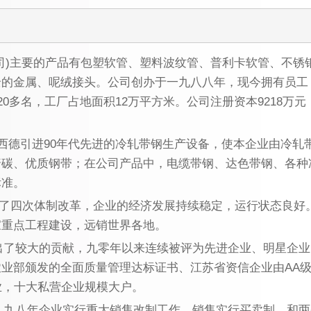
司
)
主要的产品有包塑软管、塑料波纹管、普利卡软管、不锈
全的金属、呢绒接头。公司创办于一九八八年，现今拥有员工
20
多名，工厂占地面积
12
万平方米。公司注册资本
9218
万元
.
西德引进
90
年代先进的冷轧带钢生产设备，使本企业由冷轧
普碳、优质钢带；在公司产品中，电缆带钢、达色带钢、各种
标准。
了四次体制改革，企业的经济发展持续稳定，运行状态良好
家重点工程建设，远销世界各地。
出了较大的贡献，九零年以来连续被评为先进企业、明星企业
农业部颁发的全面质量管理达标证书、江苏省资信企业由
AA
业，十大私营企业规模大户。
九九八年企业实行重大销售改制工作，销售实行买卖制，和两