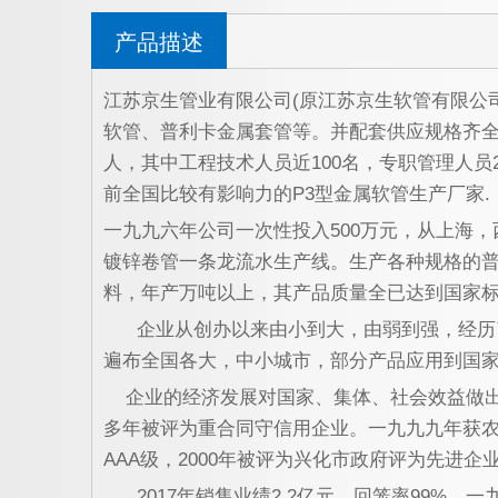
产品描述
江苏京生管业有限公司
(
原江苏京生软管有限公
软管、普利卡金属套管等。并配套供应规格齐
人，其中工程技术人员近
100
名，专职管理人员
前全国比较有影响力的
P3
型金属软管生产厂家
一九九六年公司一次性投入
500
万元，从上海，
镀锌卷管一条龙流水生产线。生产各种规格的
料，年产万吨以上，其产品质量全已达到国家
企业从创办以来由小到大，由弱到强，经历
遍布全国各大，中小城市，部分产品应用到国
企业的经济发展对国家、集体、社会效益做
多年被评为重合同守信用企业。一九九九年获
AAA
级，
2000
年被评为兴化市政府评为先进企
2017
年销售业绩
2.2
亿元，回笼率
99%
。一