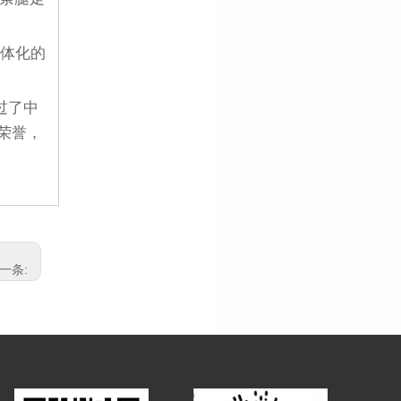
包塑金属软管的试验结果
包塑金属软管的透温性试验
体化的
包塑金属软管的试验条件
！
包塑金属软管的耐热性
过了中
包塑金属软管的指数测试
荣誉，
江苏京生管业有限公司危险废物管理制度公司
包塑金属软管的制造工艺
包塑金属软管生产
不锈钢包塑金属软管淬火硬化
复合包塑金属软管材料的二次加工
一条: