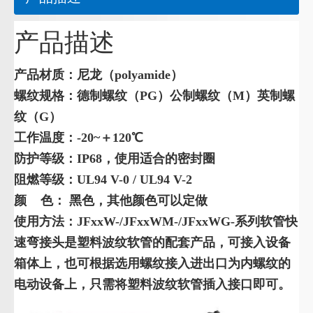
产品描述
产品材质：尼龙（polyamide）
螺纹规格：德制螺纹（PG）公制螺纹（M）英制螺
纹（G）
工作温度：-20~＋120℃
防护等级：IP68，使用适合的密封圈
阻燃等级：UL94 V-0 /
UL94
V-2
颜 色： 黑色，其他颜色可以定做
使用方法：JFxxW-/JFxxWM-/JFxxWG-系列软管快
速弯接头是塑料波纹软管的配套产品，可接入设备
箱体上，也可根据选用螺纹接入进出口为内螺纹的
电动设备上，只需将塑料波纹软管插入接口即可。