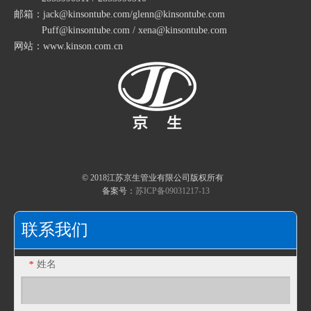
包塑金属软管的试验结果
邮箱：jack@kinsontube.com/glenn@kinsontube.com
包塑金属软管的透温性试验
Puff@kinsontube.com / xena@kinsontube.com
网站：www.kinson.com.cn
包塑金属软管的试验条件
包塑金属软管的耐热性
包塑金属软管的指数测试
江苏京生管业有限公司危险废物管理制度公司
包塑金属软管的制造工艺
快速导航
包塑金属软管生产
© 2018江苏京生管业有限公司版权所有
不锈钢包塑金属软管淬火硬化
备案号：
苏ICP备09031217-13
不锈钢波纹软管 法兰金属软管 波纹管补偿器
复合包塑金属软管材料的二次加工
联系我们
姓名
*