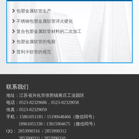
包塑金属软管生产
不锈钢包塑金属软管淬火硬化
复合包塑金属软管材料的二次加工
包塑金属软管的龟裂
活动内螺纹球头波纹软管
活动内螺纹喇叭口波纹软管
普利卡软管的规范
包塑软管的规范
包塑软管的设计推荐
包塑金属软管的频率特性
联系我们
包塑金属软管的运动方程
地址：江苏省兴化市张郭镇蒋庄工业园区
包塑金属软管的周期性
电话：0523-82329686，0523-82329058
传真：0523-82329059
包塑金属软管的振动机理
手机：15861051181 / 15190648466
（微信同号）
包塑金属软管的轴向力
18961051338 / 13815904675
（微信同号）
包塑金属软管的振动源
QQ： 2853990316 / 2853990312
焊接式外螺纹波纹软管
活动内螺纹平口波纹软管
2853990311 / 2853990310