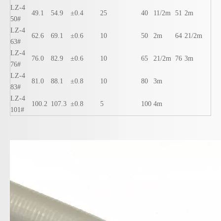
LZ-4
49.1
54.9
±0.4
25
40
11/2m
51
2m
50#
LZ-4
62.6
69.1
±0.6
10
50
2m
64
21/2m
63#
LZ-4
76.0
82.9
±0.6
10
65
21/2m
76
3m
76#
LZ-4
81.0
88.1
±0.8
10
80
3m
83#
LZ-4
100.2
107.3
±0.8
5
100
4m
101#