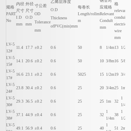
钢管对
乙烯层厚度
内径
外径
格
寸公差
规格
每卷长
应规格
O.D
尺寸
尺寸
relevant
PART
OD
Length/rollm
Relevant
I.D
O.D
conduit
Thickness
No
m
Condult
Tolerance
mm
mm
eiectric
ofPVC(min)mm
mm
mm
wire
mm
LV-5
11.4
17.7
±0.2
0.6
50
8
1/4m
13
1/2m
12#
LV-5
14.1
20.6
±0.2
0.6
50
10
3/8m
16
5/8m
15#
LV-5
16.6
23.1
±0.2
0.6
5025
15
1/2m
19
3/4m
17#
LV-5
23.8
30.4
±0.2
0.6
25
20
3/4m
25
1m
24#
LV-5
1
29.3
36.5
±0.2
0.6
25
25
1m
32
30#
1/4m
LV-5
1
1
37.1
44.9
±0.4
0.6
25
32
38
38#
1/4m
1/2m
LV-5
1
49.1
56.9
±0.4
0.6
25
40
51
2m