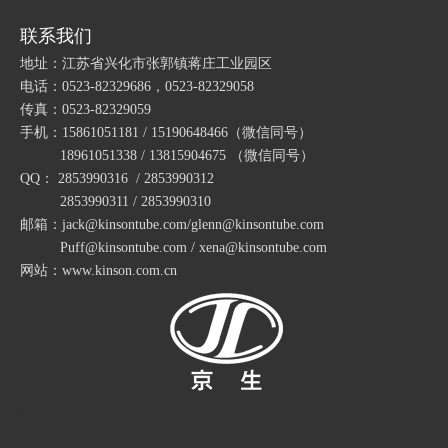
包塑金属软管的频率特性
联系我们
包塑金属软管的运动方程
地址：江苏省兴化市张郭镇蒋庄工业园区
包塑金属软管的周期性
电话：0523-82329686，0523-82329058
包塑金属软管的振动机理
传真：0523-82329059
手机：15861051181 / 15190648466
（微信同号）
包塑金属软管的轴向力
18961051338 / 13815904675
（微信同号）
包塑金属软管的振动源
QQ： 2853990316 / 2853990312
KV-1防水可挠电气导管 可挠电气保护套管 可挠型金属电线保护导管
不锈钢型普利卡管LN-4B
2853990311 / 2853990310
包塑金属软管的试验结果
邮箱：jack@kinsontube.com/glenn@kinsontube.com
包塑金属软管的透温性试验
Puff@kinsontube.com / xena@kinsontube.com
包塑金属软管的试验条件
网站：www.kinson.com.cn
包塑金属软管的耐热性
包塑金属软管的指数测试
江苏京生管业有限公司危险废物管理制度公司
包塑金属软管的制造工艺
快速导航
包塑金属软管生产