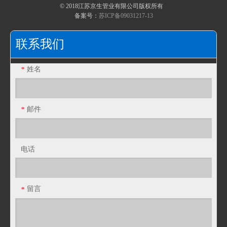
© 2018江苏京生管业有限公司版权所有
不锈钢包塑金属软管淬火硬化
备案号：
苏ICP备09031217-13
ENG防爆挠性管 增安型防爆普利卡电线套管
DNG防隔爆型普利卡电线保护套管
复合包塑金属软管材料的二次加工
联系我们
姓名
*
邮件
*
电话
LAV-3防水型铝制普利卡套管
LA-3铝钢制普利卡电线套管
留言
*