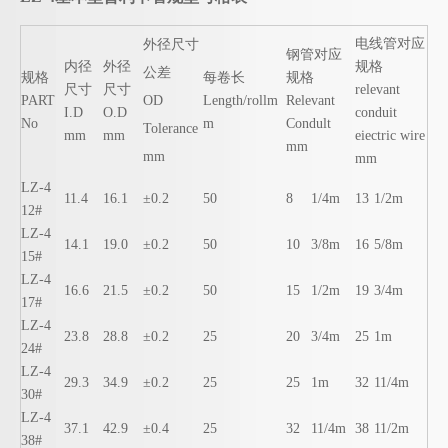
电线管对应
外径尺寸
钢管对应
内径
外径
规格
公差
规格
每卷长
规格
尺寸
尺寸
relevant
PART
OD
Length/rollm
Relevant
I.D
O.D
conduit
No
m
Condult
Tolerance
mm
mm
eiectric wire
mm
mm
mm
LZ-4
11.4
16.1
±0.2
50
8
1/4m
13
1/2m
12#
LZ-4
14.1
19.0
±0.2
50
10
3/8m
16
5/8m
15#
LZ-4
16.6
21.5
±0.2
50
15
1/2m
19
3/4m
17#
LZ-4
23.8
28.8
±0.2
25
20
3/4m
25
1m
24#
LZ-4
29.3
34.9
±0.2
25
25
1m
32
11/4m
30#
LZ-4
37.1
42.9
±0.4
25
32
11/4m
38
11/2m
38#