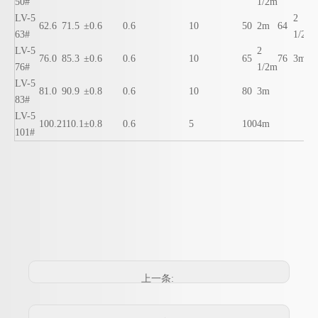
50#
1/2m
LV-5
2
62.6
71.5
±0.6
0.6
10
50
2m
64
63#
1/2m
LV-5
2
76.0
85.3
±0.6
0.6
10
65
76
3m
76#
1/2m
LV-5
81.0
90.9
±0.8
0.6
10
80
3m
83#
LV-5
100.2
110.1
±0.8
0.6
5
100
4m
101#
上一条: