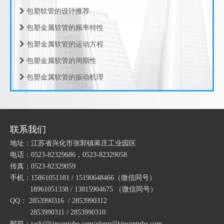
包塑软管的设计推荐
包塑金属软管的频率特性
包塑金属软管的运动方程
包塑金属软管的周期性
电缆格兰头 尼龙电缆格兰头 电缆防水接头
铜镀镍电缆格兰头 电缆接头 不锈钢电缆格兰头 电缆防水接头 电缆固定头
包塑金属软管的振动机理
包塑金属软管的轴向力
包塑金属软管的振动源
包塑金属软管的试验结果
联系我们
包塑金属软管的透温性试验
地址：江苏省兴化市张郭镇蒋庄工业园区
包塑金属软管的试验条件
电话：0523-82329686，0523-82329058
传真：0523-82329059
包塑金属软管的耐热性
手机：15861051181 / 15190648466
（微信同号）
包塑金属软管的指数测试
18961051338 / 13815904675
（微信同号）
QQ： 2853990316 / 2853990312
江苏京生管业有限公司危险废物管理制度公司
2853990311 / 2853990310
包塑金属软管的制造工艺
邮箱：jack@kinsontube.com/glenn@kinsontube.com