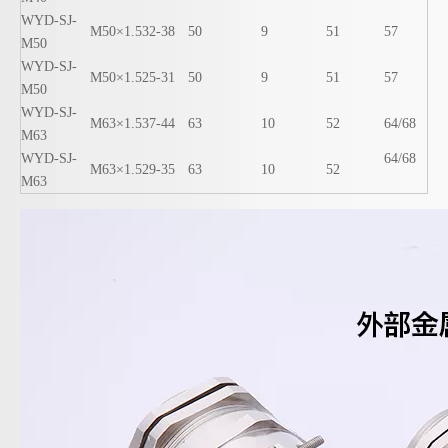
WYD-SJ-
M50×1.5
32-38
50
9
51
57
M50
WYD-SJ-
M50×1.5
25-31
50
9
51
57
M50
WYD-SJ-
M63×1.5
37-44
63
10
52
64/68
M63
WYD-SJ-
64/68
M63×1.5
29-35
63
10
52
M63