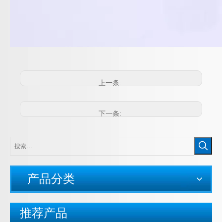
上一条:
下一条:
产品分类
推荐产品
防折弯塑料电缆接头 弹簧式防水电缆锁头 旋转式塑料电缆固定头 环保尼龙材质
不锈钢填料函_铜镀镍电缆填料函_船用金属填料函_江苏京生管业有限公司