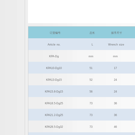
订货编号
总长
扳手尺寸
Article
no.
L
Wrench
size
KPA-Dg
mm
mm
KPA10-Dg10
51
17
KPA13-Dg15
52
24
KPA15.8-Dg15
56
24
KPA18.5-Dg25
73
36
KPA21.2-Dg25
73
36
KPA28.5-Dg32
73
46