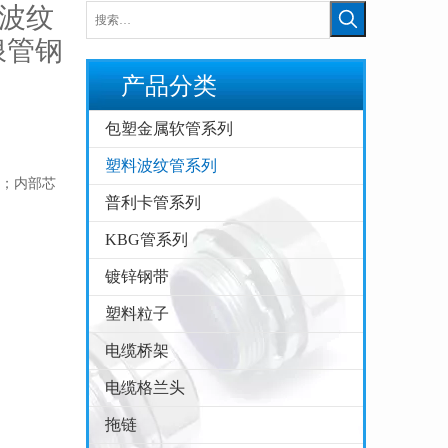
料波纹
浪管钢
产品分类
包塑金属软管系列
塑料波纹管系列
；内部芯
普利卡管系列
JF42Y型尼龙三通软管接头， 尼龙Y型三通，Y型三通快速接头 塑料波纹管Y型接头
KBG管系列
镀锌钢带
塑料粒子
电缆桥架
电缆格兰头
拖链