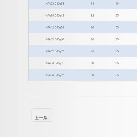
KPA28.5-Dg34
73
46
KPA34.5-Dg42
82
55
KPA42.5-Dg38
86
55
KPA42.5-Dg40
86
55
KPA42.5-Dg42
86
55
KPA54.5-Dg51
88
65
KPA54.5-Dg52
88
65
上一条: