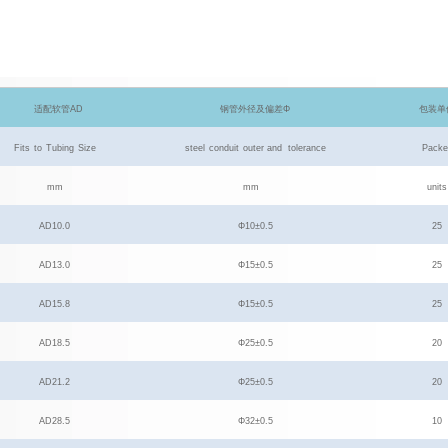
适配软管
AD
钢管外径及偏差
Φ
包装单
Fits
to
Tubing
Size
steel
conduit
outer and tolerance
Packe
mm
mm
units
AD10.0
Φ
10
±
0.5
25
AD13.0
Φ
15
±
0.5
25
AD15.8
Φ
15
±
0.5
25
AD18.5
Φ
25
±
0.5
20
AD21.2
Φ
25
±
0.5
20
AD28.5
Φ
32
±
0.5
10