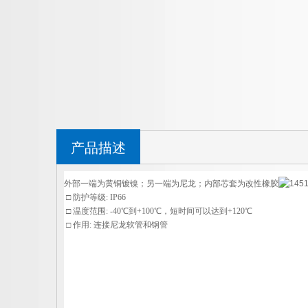
产品描述
外部一端为黄铜镀镍；另一端为尼龙；内部芯套为改性橡胶
□ 防护等级: IP66
□ 温度范围: -40℃到+100℃，短时间可以达到+120℃
□ 作用: 连接尼龙软管和钢管