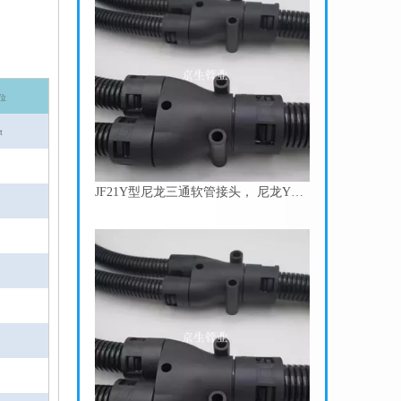
位
t
JF21Y型尼龙三通软管接头， 尼龙Y型三通，Y型三通快速接头 塑料波纹管Y型接头