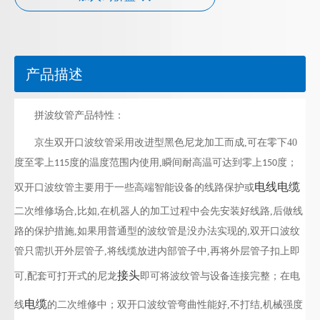
产品描述
拼波纹管产品特性：
京生双开口波纹管采用改进型黑色尼龙加工而成,可在零下
40
度至零上
度的温度范围内使用,瞬间耐高温可达到零上
度；
115
150
电线电缆
双开口波纹管主要用于一些高端智能设备的线路保护或
二次维修场合,比如,在机器人的加工过程中会先安装好线路,后做线
路的保护措施,如果用普通型的波纹管是没办法实现的,双开口波纹
管只需扒开外层管子,将线缆放进内部管子中,再将外层管子扣上即
接头
可,配套可打开式的尼龙
即可将波纹管与设备连接完整；在电
电缆
线
的二次维修中；双开口波纹管弯曲性能好,不打结,机械强度