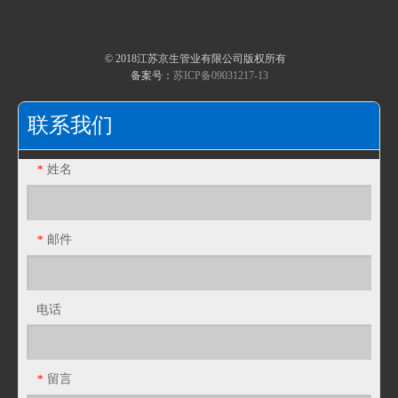
包塑金属软管生产
快速导航
不锈钢包塑金属软管淬火硬化
© 2018江苏京生管业有限公司版权所有
复合包塑金属软管材料的二次加工
备案号：
苏ICP备09031217-13
JF34T塑料PA波纹管PE软管浪管穿线管T型橡胶三通接头
JF28T塑料PA波纹管PE软管浪管穿线管T型橡胶三通接头
联系我们
姓名
*
邮件
*
电话
JF25T塑料PA波纹管PE软管浪管穿线管T型橡胶三通接头
JF21T塑料PA波纹管PE软管浪管穿线管T型橡胶三通接头
留言
*