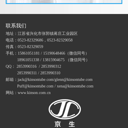
包塑金属软管的频率特性
包塑金属软管的运动方程
联系我们
包塑金属软管的周期性
地址：江苏省兴化市张郭镇蒋庄工业园区
包塑金属软管的振动机理
电话：0523-82329686，0523-82329058
包塑金属软管的轴向力
传真：0523-82329059
手机：15861051181 / 15190648466
（微信同号）
包塑金属软管的振动源
18961051338 / 13815904675
（微信同号）
包塑金属软管的试验结果
QQ： 2853990316 / 2853990312
JF54T塑料PA波纹管PE软管浪管穿线管T型橡胶三通接头
JF42T塑料PA波纹管PE软管浪管穿线管T型橡胶三通接头
包塑金属软管的透温性试验
2853990311 / 2853990310
邮箱：jack@kinsontube.com/glenn@kinsontube.com
包塑金属软管的试验条件
Puff@kinsontube.com / xena@kinsontube.com
包塑金属软管的耐热性
网站：www.kinson.com.cn
包塑金属软管的指数测试
江苏京生管业有限公司危险废物管理制度公司
包塑金属软管的制造工艺