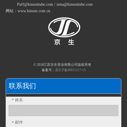
包塑金属软管的透温性试验
Puff@kinsontube.com / xena@kinsontube.com
网站：www.kinson.com.cn
包塑金属软管的试验条件
包塑金属软管的耐热性
包塑金属软管的指数测试
江苏京生管业有限公司危险废物管理制度公司
快速导航
包塑金属软管的制造工艺
包塑金属软管生产
© 2018江苏京生管业有限公司版权所有
不锈钢包塑金属软管淬火硬化
备案号：
苏ICP备09031217-13
JF54T塑料PA波纹管PE软管浪管穿线管T型橡胶三通接头
JF42T塑料PA波纹管PE软管浪管穿线管T型橡胶三通接头
复合包塑金属软管材料的二次加工
联系我们
姓名
*
邮件
*