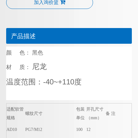
加入询价篮
产品描述
颜 色： 黑色
尼龙
材 质：
温度范围：-40~+110度
适配软管
包装
开孔尺寸
螺纹尺寸
备 注
规格
单位
（mm）
AD10
PG7/M12
100
12