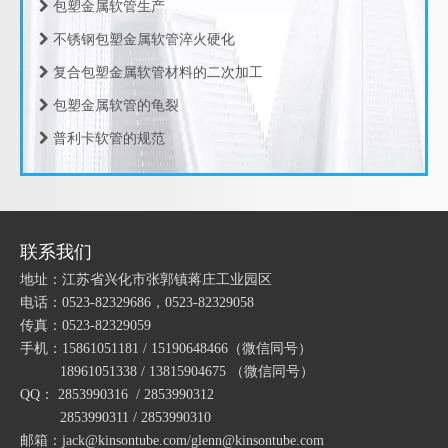
不锈钢包塑金属软管淬火硬化
复合包塑金属软管材料的二次加工
包塑金属软管的龟裂
JF21Y型尼龙三通软管接头， 尼龙Y型三通，Y型三通快速接头 塑料波纹管Y型接头
JF15Y型尼龙三通软管接头， 尼龙Y型三通，Y型三通快速接头 塑料波纹管Y型接头
普利卡软管的规范
包塑软管的规范
包塑软管的设计推荐
包塑金属软管的频率特性
联系我们
包塑金属软管的运动方程
地址：江苏省兴化市张郭镇蒋庄工业园区
包塑金属软管的周期性
电话：0523-82329686，0523-82329058
传真：0523-82329059
包塑金属软管的振动机理
手机：15861051181 / 15190648466
（微信同号）
包塑金属软管的轴向力
18961051338 / 13815904675
（微信同号）
包塑金属软管的振动源
QQ： 2853990316 / 2853990312
JF13Y型尼龙三通软管接头， 尼龙Y型三通，Y型三通快速接头 塑料波纹管Y型接头
HDPE碳素波纹管 预埋穿线管 电力保护管
2853990311 / 2853990310
包塑金属软管的试验结果
邮箱：jack@kinsontube.com/glenn@kinsontube.com