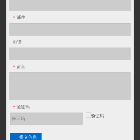
邮件
*
电话
DPJ锌合金端式接头 锌合金外螺纹箱接头 重型包塑金属软管外丝盒接头
带接头端子金属牙圈 铁套 包塑金属软管护口
留言
*
验证码
*
提交信息