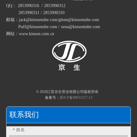
包塑金属软管的振动源
QQ： 2853990316 / 2853990312
包塑金属软管直接头 镀锌金属软管直接 软管接软管接头 包塑软管对接
包塑金属软管直拧式管接头
2853990311 / 2853990310
包塑金属软管的试验结果
邮箱：jack@kinsontube.com/glenn@kinsontube.com
包塑金属软管的透温性试验
Puff@kinsontube.com / xena@kinsontube.com
网站：www.kinson.com.cn
包塑金属软管的试验条件
包塑金属软管的耐热性
包塑金属软管的指数测试
江苏京生管业有限公司危险废物管理制度公司
包塑金属软管的制造工艺
快速导航
包塑金属软管生产
© 2018江苏京生管业有限公司版权所有
不锈钢包塑金属软管淬火硬化
备案号：
苏ICP备09031217-13
包塑金属软管简易接头 镀锌软管简易接头
DWJ重型90度防水弯接头 包塑金属软管90度弯头
复合包塑金属软管材料的二次加工
联系我们
姓名
*