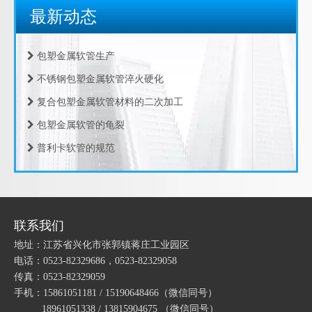
江苏京生管业有限公司危险废物管理制度公司
最新动态
包塑金属软管的制造工艺
包塑金属软管生产
不锈钢包塑金属软管淬火硬化
复合包塑金属软管材料的二次加工
包塑金属软管的龟裂
JSF-DPG-C钢管箱接头 钢管盒接头 钢管外丝接头 钢管三柱箱接头
桥架接头 桥架管接头 桥架箱接头JSF-DPG
普利卡软管的规范
包塑软管的规范
包塑软管的设计推荐
包塑金属软管的频率特性
联系我们
包塑金属软管的运动方程
地址：江苏省兴化市张郭镇蒋庄工业园区
包塑金属软管的周期性
电话：0523-82329686，0523-82329058
传真：0523-82329059
包塑金属软管的振动机理
手机：15861051181 / 15190648466
（微信同号）
包塑金属软管的轴向力
18961051338 / 13815904675
（微信同号）