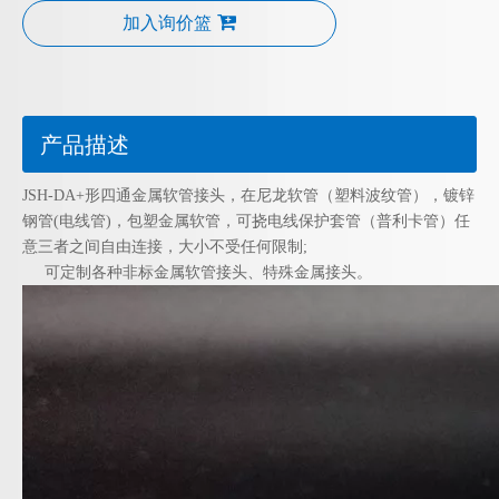
加入询价篮
产品描述
JSH-DA+形四通金属软管接头，在尼龙软管（塑料波纹管），镀锌
钢管(电线管)，包塑金属软管，可挠电线保护套管（普利卡管）任
意三者之间自由连接，大小不受任何限制;
可定制各种非标金属软管接头、特殊金属接头。