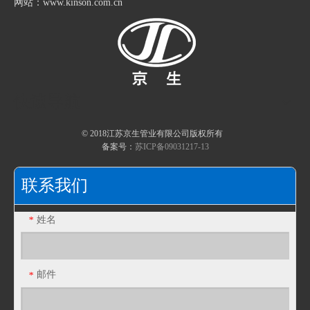
网站：www.kinson.com.cn
包塑金属软管的试验条件
包塑金属软管的耐热性
包塑金属软管的指数测试
江苏京生管业有限公司危险废物管理制度公司
快速导航
包塑金属软管的制造工艺
包塑金属软管生产
© 2018江苏京生管业有限公司版权所有
不锈钢包塑金属软管淬火硬化
备案号：
苏ICP备09031217-13
包塑金属软管简易接头 镀锌软管简易接头
DWJ重型90度防水弯接头 包塑金属软管90度弯头
复合包塑金属软管材料的二次加工
联系我们
姓名
*
邮件
*