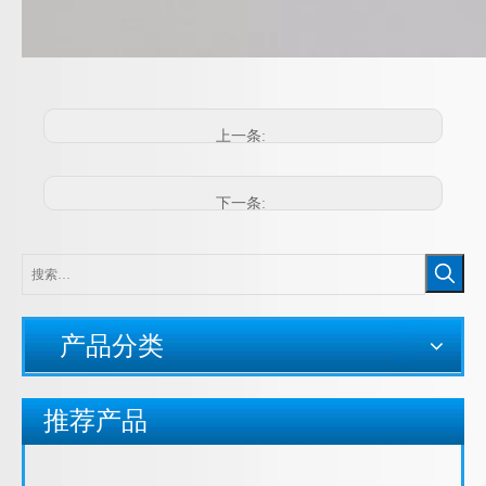
上一条:
下一条:
产品分类
推荐产品
包塑金属软管不锈钢护口 牙套 铁圈 铁套
羊角内丝接头 羊角滚花内牙接头 铠装内螺纹接头