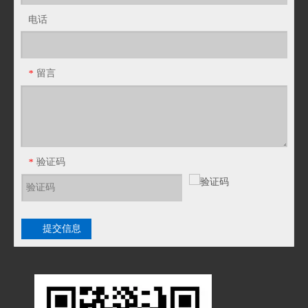
电话
DPJ锌合金端式接头 锌合金外螺纹箱接头 重型包塑金属软管外丝盒接头
JSH-DAF包塑金属软管三通接头F型三通接头蛇皮管三通
留言
*
验证码
*
提交信息
包塑金属软管十字型四通接头
铠装羊角防爆接头 防爆软管接头