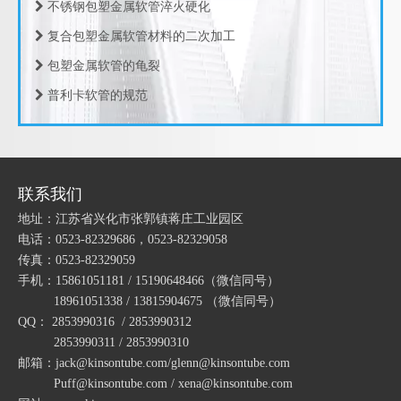
复合包塑金属软管材料的二次加工
包塑金属软管的龟裂
JSF-DPG-C钢管箱接头 钢管盒接头 钢管外丝接头 钢管三柱箱接头
桥架接头 桥架管接头 桥架箱接头JSF-DPG
普利卡软管的规范
包塑软管的规范
包塑软管的设计推荐
包塑金属软管的频率特性
联系我们
包塑金属软管的运动方程
地址：江苏省兴化市张郭镇蒋庄工业园区
包塑金属软管的周期性
电话：0523-82329686，0523-82329058
传真：0523-82329059
包塑金属软管的振动机理
手机：15861051181 / 15190648466
（微信同号）
包塑金属软管的轴向力
18961051338 / 13815904675
（微信同号）
QQ： 2853990316 / 2853990312
包塑金属软管的振动源
包塑金属软管直接头 镀锌金属软管直接 软管接软管接头 包塑软管对接
包塑金属软管直拧式管接头
2853990311 / 2853990310
包塑金属软管的试验结果
邮箱：jack@kinsontube.com/glenn@kinsontube.com
包塑金属软管的透温性试验
Puff@kinsontube.com / xena@kinsontube.com