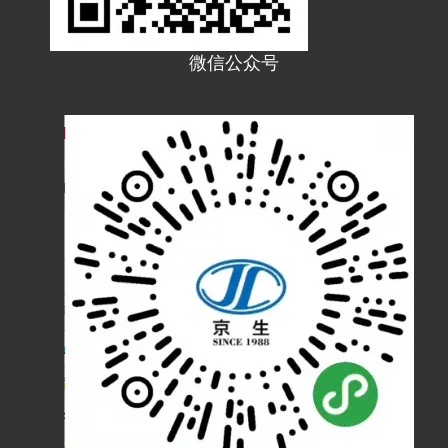
串通式管接头DCJ 金属软管接头
DWT90°弹簧管接头_金属软管接头 江苏京生管业有限公司
微信公众号
弹簧管接头DPT_金属软管接头 江苏京生管业有限公司
包塑金属软管塑料尼龙接头