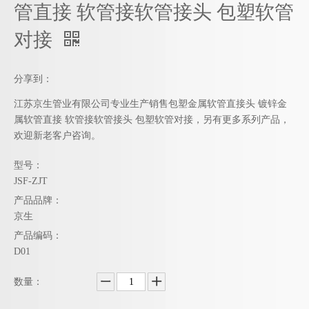
管直接 软管接软管接头 包塑软管
对接
分享到：
江苏京生管业有限公司专业生产销售包塑金属软管直接头 镀锌金
属软管直接 软管接软管接头 包塑软管对接，另有更多系列产品，
欢迎新老客户咨询。
型号：
JSF-ZJT
产品品牌：
京生
产品编码：
D01
数量：