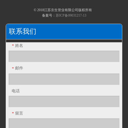
包塑金属软管生产
© 2018江苏京生管业有限公司版权所有
不锈钢包塑金属软管淬火硬化
备案号：
苏ICP备09031217-13
DWJ重型90度防水弯接头 包塑金属软管90度弯头
DPJ锌合金端式接头 锌合金外螺纹箱接头 重型包塑金属软管外丝盒接头
复合包塑金属软管材料的二次加工
联系我们
姓名
*
邮件
*
电话
带接头端子金属牙圈 铁套 包塑金属软管护口
JSH-DAF包塑金属软管三通接头F型三通接头蛇皮管三通
留言
*