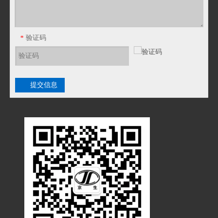
验证码
*
提交信息
包塑金属软管十字型四通接头
铠装羊角防爆接头 防爆软管接头